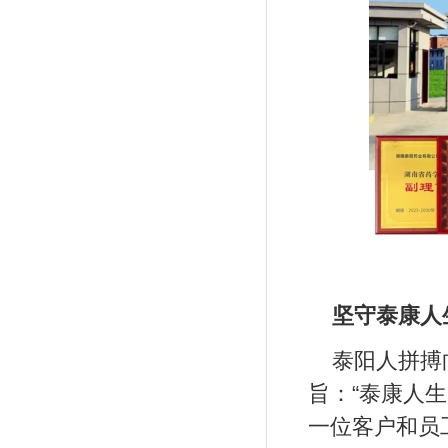
坚守泰康人
泰阳人拼搏
旨：“泰康人
一位客户和员